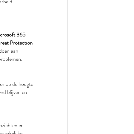
arbeid 
crosoft 365 
reat Protection 
doen aan 
 problemen.
oor op de hoogte 
nd blijven en 
nzichten en 
e zakelijke 