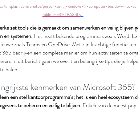
s://unsplash.com/photos/person-using-windows-11-computer-beside-white-c
table-me4HT8AX4Ls
erke set tools die is gemaakt om samenwerken en veilig blijven g
n en systemen.
 Het heeft bekende programma's zoals Word, Ex
ieuwe zoals Teams en OneDrive. Met zijn krachtige functies en
t 365 bedrijven een complete manier om hun activiteiten te orga
en. In dit bericht gaan we over tien belangrijke tips die je help
te halen.
langrijkste kenmerken van Microsoft 365?
 alleen een stel kantoorprogramma's; het is een heel ecosysteem 
gevens te beheren en veilig te blijven.
 Enkele van de meest popul