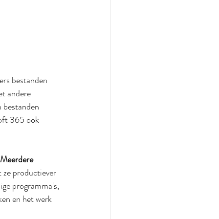
ers bestanden 
t andere 
n bestanden 
oft 365 ook 
Meerdere 
 ze productiever 
ige programma's, 
en en het werk 