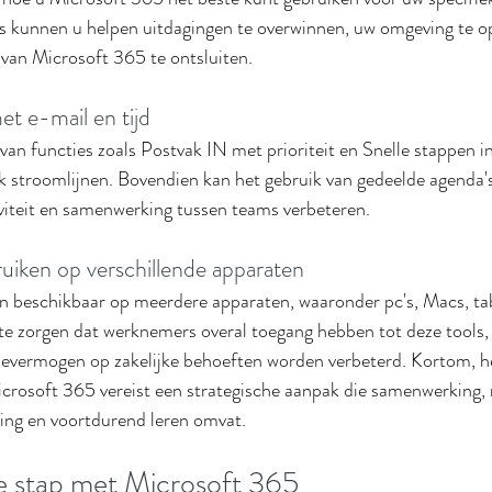
s kunnen u helpen uitdagingen te overwinnen, uw omgeving te op
l van Microsoft 365 te ontsluiten.
t e-mail en tijd
an functies zoals Postvak IN met prioriteit en Snelle stappen i
k stroomlijnen. Bovendien kan het gebruik van gedeelde agenda's
viteit en samenwerking tussen teams verbeteren.
uiken op verschillende apparaten
n beschikbaar op meerdere apparaten, waaronder pc's, Macs, tab
te zorgen dat werknemers overal toegang hebben tot deze tools,
actievermogen op zakelijke behoeften worden verbeterd. Kortom, 
icrosoft 365 vereist een strategische aanpak die samenwerking,
ging en voortdurend leren omvat.
e stap met Microsoft 365