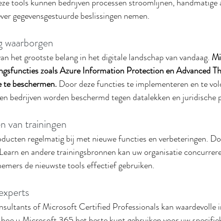
eze tools kunnen bedrijven processen stroomlijnen, handmatige 
ever gegevensgestuurde beslissingen nemen.
g waarborgen
van het grootste belang in het digitale landschap van vandaag. 
Mi
ingsfuncties zoals Azure Information Protection en Advanced Th
e te beschermen.
 Door deze functies te implementeren en te vol
en bedrijven worden beschermd tegen datalekken en juridische
n van trainingen
oducten regelmatig bij met nieuwe functies en verbeteringen. D
t Learn en andere trainingsbronnen kan uw organisatie concurrere
emers de nieuwste tools effectief gebruiken.
experts
ultants of Microsoft Certified Professionals kan waardevolle i
 hoe u Microsoft 365 het beste kunt gebruiken voor uw specifiek