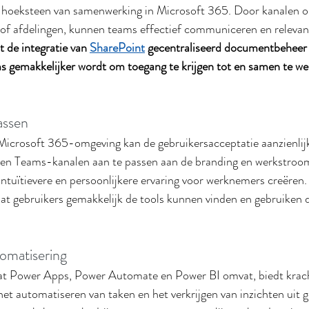
 hoeksteen van samenwerking in Microsoft 365. Door kanalen op
n of afdelingen, kunnen teams effectief communiceren en relev
 de integratie van 
SharePoint
 gecentraliseerd documentbeheer 
s gemakkelijker wordt om toegang te krijgen tot en samen te we
assen
icrosoft 365-omgeving kan de gebruikersacceptatie aanzienlijk
en Teams-kanalen aan te passen aan de branding en werkstroo
 intuïtievere en persoonlijkere ervaring voor werknemers creëren
dat gebruikers gemakkelijk de tools kunnen vinden en gebruiken d
omatisering
at Power Apps, Power Automate en Power BI omvat, biedt krach
t automatiseren van taken en het verkrijgen van inzichten uit 