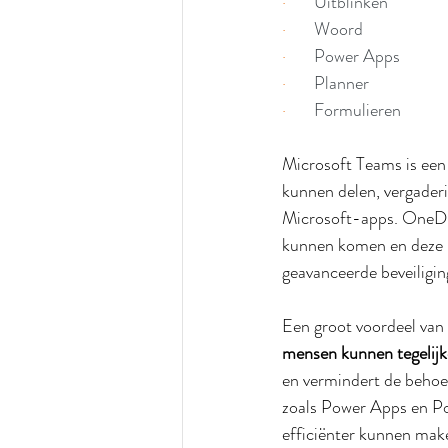
·       
Uitblinken
·       
Woord
·       
Power Apps
·       
Planner
·       
Formulieren
Microsoft Teams is een
kunnen delen, vergade
Microsoft-apps. OneDriv
kunnen komen en deze k
geavanceerde beveiligin
Een groot voordeel van
mensen kunnen tegelijk
en vermindert de behoe
zoals Power Apps en P
efficiënter kunnen mak