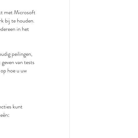
kt met Microsoft 
k bij te houden. 
edereen in het 
dig peilingen, 
 geven van tests 
 op hoe u uw 
cties kunt 
ieën: