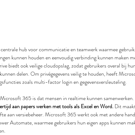
 centrale hub voor communicatie en teamwerk waarmee gebruik
ringen kunnen houden en eenvoudig verbinding kunnen maken me
e biedt ook veilige cloudopslag, zodat gebruikers overal bij hu
unnen delen. Om privégegevens veilig te houden, heeft Micros
gsfuncties zoals multi-factor login en gegevensversleuteling.
 Microsoft 365 is dat mensen in realtime kunnen samenwerken. 
ertijd aan papers werken met tools als Excel en Word.
 Dit maakt
fte aan versiebeheer. Microsoft 365 werkt ook met andere hand
ower Automate, waarmee gebruikers hun eigen apps kunnen mak
en.