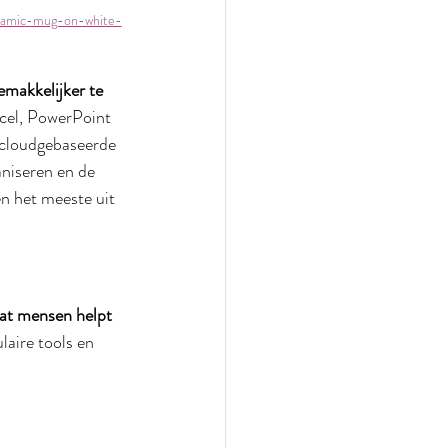
eramic-mug-on-white-
emakkelijker te 
cel, PowerPoint 
 cloudgebaseerde 
niseren en de 
en het meeste uit 
dat mensen helpt 
aire tools en 