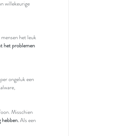
n willekeurige 
 mensen het leuk 
at het problemen 
 per ongeluk een 
alware, 
foon. Misschien 
g hebben. 
Als een 