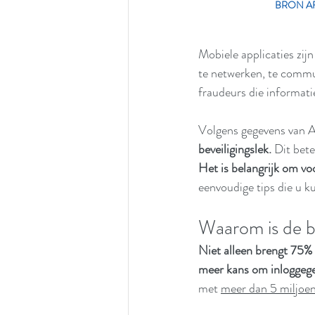
BRON A
Mobiele applicaties zij
te netwerken, te commun
fraudeurs die informat
Volgens gegevens van A
beveiligingslek. 
Dit bete
Het is belangrijk om vo
eenvoudige tips die u k
Waarom is de be
Niet alleen brengt 75% 
meer kans om inloggege
met 
meer dan 5 miljoen