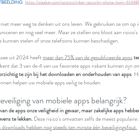
FBEELDING:
https://pixabay.com/vectors/cyber-security-phone-login-61448
n niet meer weg te denken uit ons leven. We gebruiken ze om op in
iceren en nog veel meer. Maar ze stellen ons bloot aan risico's
ie kunnen stelen of onze telefoons kunnen beschadigen.
see uit 2024 heeft 
meer dan 75% van de gepubliceerde apps
 te
kent dat 3 van de 4 van uw favoriete apps riskant kunnen zijn om
orzichtig te zijn bij het downloaden en onderhouden van apps
. H
unnen helpen uw mobiele apps veilig te houden.
veiliging van mobiele apps belangrijk?
van de apps onze veiligheid in gevaar, maar zakelijke apps hebbe
vens te lekken. 
Deze risico's omvatten zelfs de meest populaire
 downloads hebben nog steeds ten minste één beveiligingsfout.