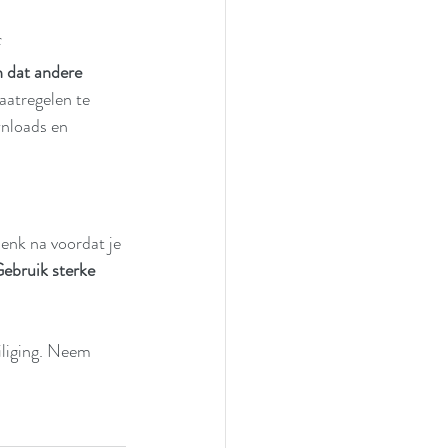
 
 dat andere 
aatregelen te 
nloads en 
enk na voordat je 
ebruik sterke 
iliging. Neem 