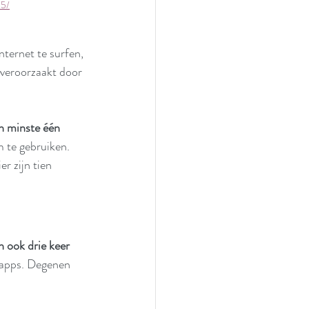
15/
ternet te surfen, 
 veroorzaakt door 
n minste één 
 te gebruiken. 
ier zijn tien 
n ook drie keer 
 apps. Degenen 