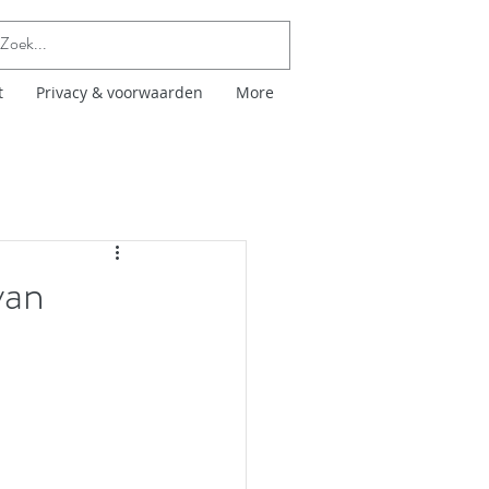
t
Privacy & voorwaarden
More
van