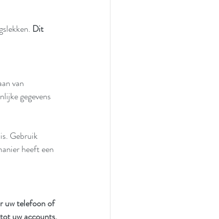
gslekken. 
Dit 
aan van 
lijke gegevens 
s. Gebruik 
anier heeft een 
r uw telefoon of 
 tot uw accounts.