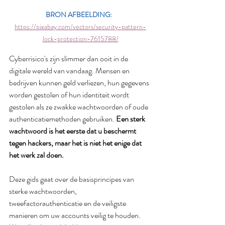
BRON AFBEELDING:
https://pixabay.com/vectors/security-pattern-
lock-protection-7615788/
Cyberrisico's zijn slimmer dan ooit in de 
digitale wereld van vandaag. Mensen en 
bedrijven kunnen geld verliezen, hun gegevens 
worden gestolen of hun identiteit wordt 
gestolen als ze zwakke wachtwoorden of oude 
authenticatiemethoden gebruiken.
 Een sterk 
wachtwoord is het eerste dat u beschermt 
tegen hackers, maar het is niet het enige dat 
het werk zal doen.
Deze gids gaat over de basisprincipes van 
sterke wachtwoorden, 
tweefactorauthenticatie en de veiligste 
manieren om uw accounts veilig te houden. 