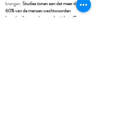
brengen. 
Studies tonen aan dat meer dan 
60% van de mensen wachtwoorden 
hergebruikt, waardoor credential-stuffing-
aanvallen zeer effectief zijn.
Tweefactorauthenticatie (2FA) 
negeren
Hoewel het strikt genomen geen 
wachtwoordfout is, maakt het niet 
inschakelen van 2FA accounts onnodig 
kwetsbaar. 
Zelfs een sterk wachtwoord kan 
worden gecompromitteerd, maar 2FA 
fungeert als een kritieke back-upverdediging.
Veel gebruikers slaan deze stap over vanwege 
waargenomen ongemak, niet beseffend 
hoeveel risico ze accepteren.
Wachtwoorden opschrijven of 