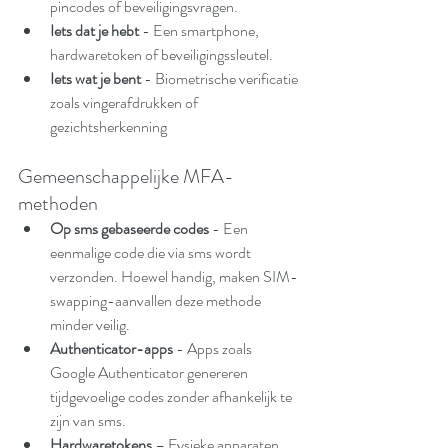
pincodes of beveiligingsvragen.
Iets dat je hebt
 - Een smartphone, 
hardwaretoken of beveiligingssleutel.
Iets wat je bent
 - Biometrische verificatie 
zoals vingerafdrukken of 
gezichtsherkenning
Gemeenschappelijke MFA-
methoden
Op sms gebaseerde codes
 - Een 
eenmalige code die via sms wordt 
verzonden. Hoewel handig, maken SIM-
swapping-aanvallen deze methode 
minder veilig.
Authenticator-apps 
- Apps zoals 
Google Authenticator genereren 
tijdgevoelige codes zonder afhankelijk te 
zijn van sms.
Hardwaretokens
 – Fysieke apparaten 